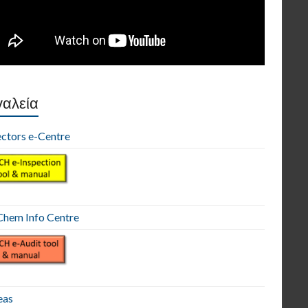
αλεία
ectors e-Centre
hem Info Centre
eas