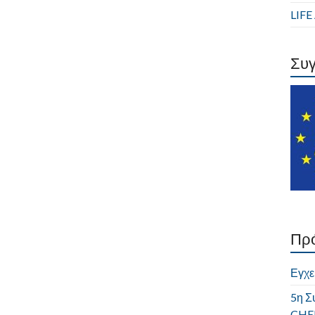
LIF
Συ
Πρ
Εγχε
5η Σ
CHER