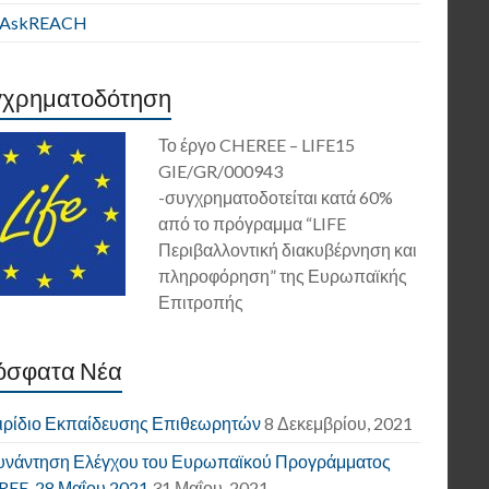
E AskREACH
γχρηματοδότηση
Το έργο CHEREE – LIFE15
GIE/GR/000943
-συγχρηματοδοτείται κατά 60%
από το πρόγραμμα “LIFE
Περιβαλλοντική διακυβέρνηση και
πληροφόρηση” της Ευρωπαϊκής
Επιτροπής
όσφατα Νέα
ιρίδιο Εκπαίδευσης Επιθεωρητών
8 Δεκεμβρίου, 2021
υνάντηση Ελέγχου του Ευρωπαϊκού Προγράμματος
EE, 28 Μαΐου 2021
31 Μαΐου, 2021