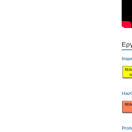
Εργ
Insp
HazC
Prot