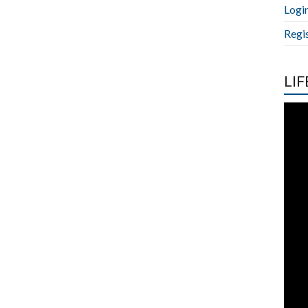
Logi
Regi
LIF