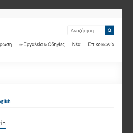
έρωση
e-Εργαλεία & Οδηγίες
Νέα
Επικοινωνία
glish
in