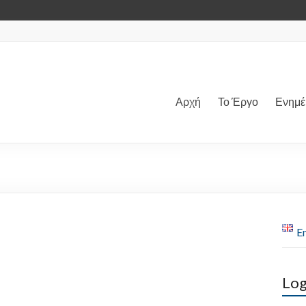
Αρχή
Το Έργο
Ενημ
En
Log