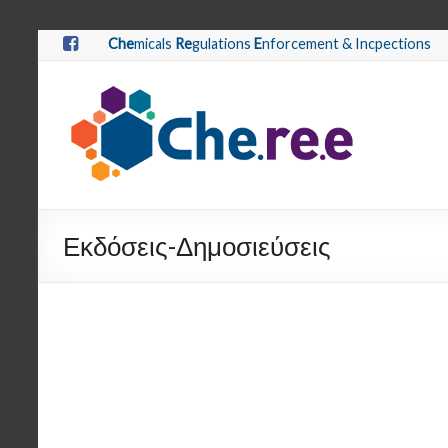
Che
micals
Re
gulations
E
nforcement & Incpections
Εκδόσεις-Δημοσιεύσεις