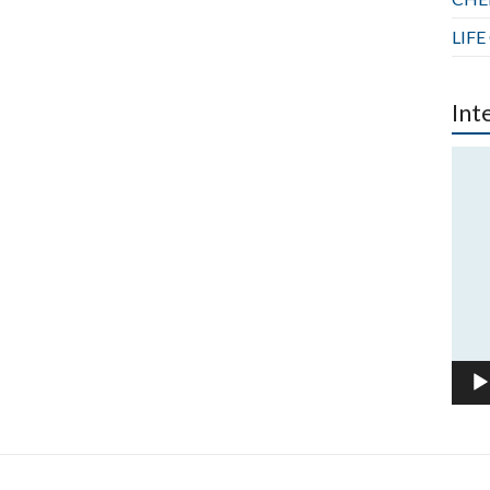
LIFE
Int
Πρό
Ανα
Βίντ