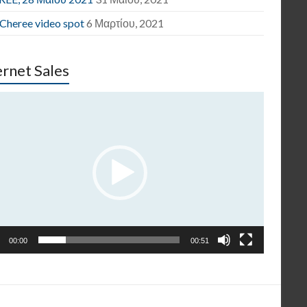
 Cheree video spot
6 Μαρτίου, 2021
ernet Sales
γραμμα
παραγωγής
εο
00:00
00:51