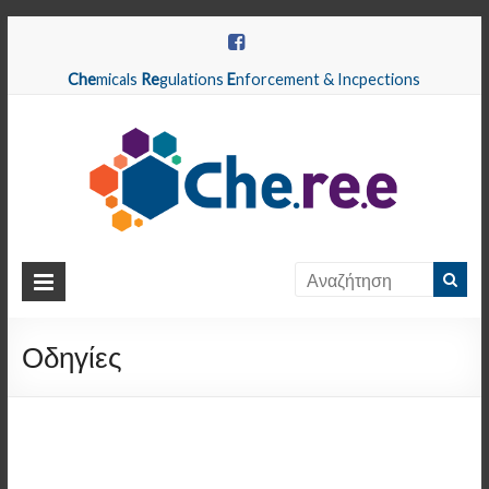
Che
micals
Re
gulations
E
nforcement & Incpections
CHEREE
Chemicals
Regulations
Οδηγίες
Enforcement
&
Inspections