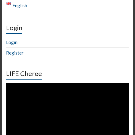
English
Login
Login
Register
LIFE Cheree