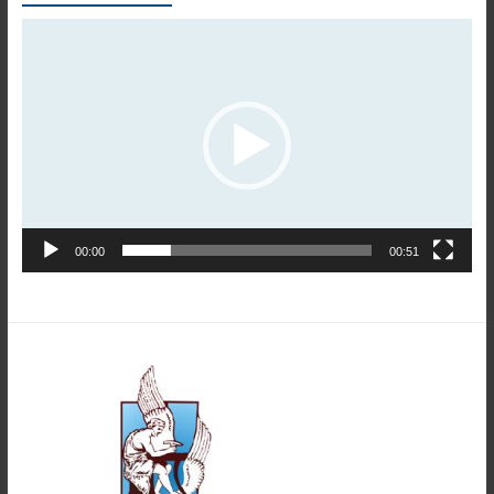
Πρόγραμμα
Αναπαραγωγής
Βίντεο
00:00
00:51