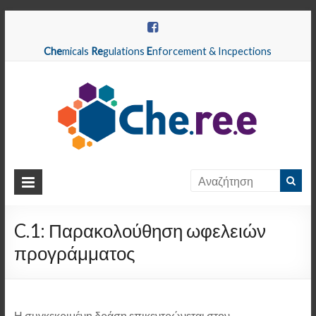
Che
micals
Re
gulations
E
nforcement & Incpections
CHEREE
Chemicals
Regulations
C.1: Παρακολούθηση ωφελειών
Enforcement
προγράμματος
&
Inspections
Η συγκεκριμένη δράση επικεντρώνεται στον