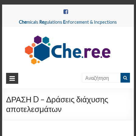
Che
micals
Re
gulations
E
nforcement & Incpections
CHEREE
Chemicals
Regulations
ΔΡΑΣΗ D – Δράσεις διάχυσης
Enforcement
αποτελεσμάτων
&
Inspections