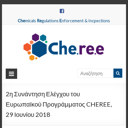
Che
micals
Re
gulations
E
nforcement & Incpections
CHEREE
Chemicals
Regulations
2η Συνάντηση Ελέγχου του
Enforcement
Ευρωπαϊκού Προγράμματος CHEREE,
&
Inspections
29 Ιουνίου 2018