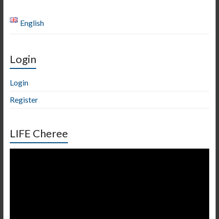
English
Login
Login
Register
LIFE Cheree