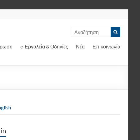
έρωση
e-Εργαλεία & Οδηγίες
Νέα
Επικοινωνία
glish
in