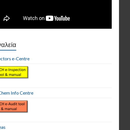
αλεία
ectors e-Centre
hem Info Centre
eas