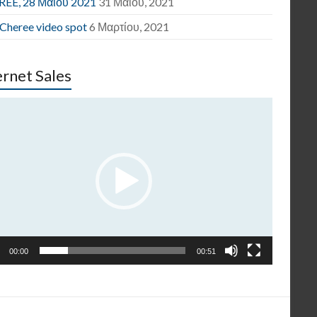
EE, 28 Μαΐου 2021
31 Μαΐου, 2021
 Cheree video spot
6 Μαρτίου, 2021
ernet Sales
γραμμα
παραγωγής
εο
00:00
00:51