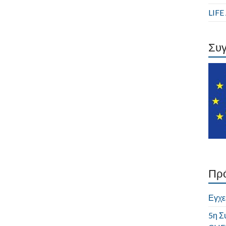
LIF
Συ
Πρ
Εγχε
5η Σ