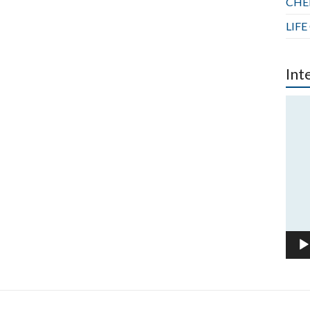
CHER
LIFE
Int
Πρό
Ανα
Βίντ