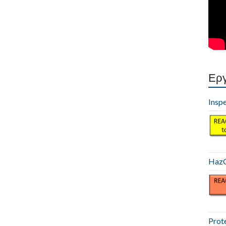
Εργ
Insp
HazC
Prot