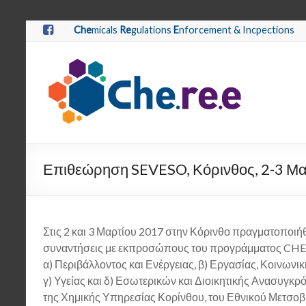
Che
micals
Re
gulations
E
nforcement & Incpections
Επιθεώρηση SEVESO, Κόρινθος, 2-3 Μα
Στις 2 και 3 Μαρτίου 2017 στην Κόρινθο πραγματοποιή
συναντήσεις
με εκπροσώπους του προγράμματος CHE
α) Περιβάλλοντος και Ενέργειας, β) Εργασίας, Κοινων
γ) Υγείας και δ) Εσωτερικών και Διοικητικής Ανασυγκ
της Χημικής Υπηρεσίας Κορίνθου, του Εθνικού Μετσοβ