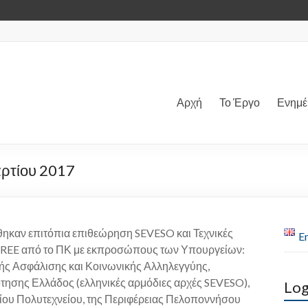
Αρχή
Το Έργο
Ενημ
ρτίου 2017
θηκαν επιτόπια επιθεώρηση SEVESO και Τεχνικές
En
REE από το ΠΚ με εκπροσώπους των Υπουργείων:
ικής Ασφάλισης και Κοινωνικής Αλληλεγγύης,
ρότησης Ελλάδος (ελληνικές αρμόδιες αρχές SEVESO),
Log
ίου Πολυτεχνείου, της Περιφέρειας Πελοποννήσου