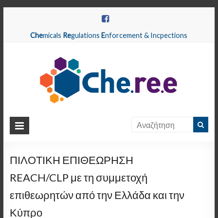
Che
micals
Re
gulations
E
nforcement & Incpections
CHEREE
Chemicals
Regulations
ΠΙΛΟΤΙΚΗ ΕΠΙΘΕΩΡΗΣΗ
Enforcement
REACH/CLP με τη συμμετοχή
&
Inspections
επιθεωρητών από την Ελλάδα και την
Κύπρο