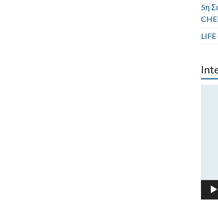
5η Σ
CHER
LIFE
Int
Πρό
Ανα
Βίντ