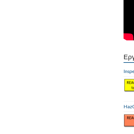
Εργ
Insp
HazC