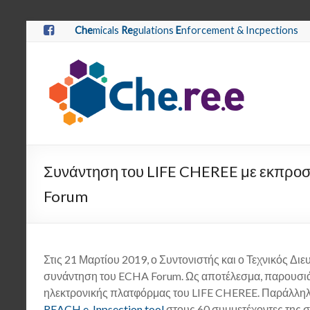
Che
micals
Re
gulations
E
nforcement & Incpections
Συνάντηση του LIFE CHEREE με εκπρο
Forum
Στις 21 Μαρτίου 2019, ο Συντονιστής και ο Τεχνικός Δ
συνάντηση του ECHA Forum. Ως αποτέλεσμα, παρουσιάστ
ηλεκτρονικής πλατφόρμας του LIFE CHEREE. Παράλληλ
REACH e-Inpsection tool
στους 60 συμμετέχοντες της 