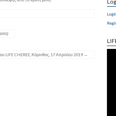
Log
Logi
Regi
δοση)
LIF
του LIFE CHEREE, Κόρινθος, 17 Απριλίου 2019
→