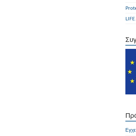
Prot
LIF
Συ
Πρ
Εγχε