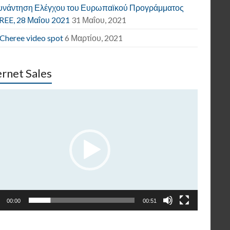
υνάντηση Ελέγχου του Ευρωπαϊκού Προγράμματος
EE, 28 Μαΐου 2021
31 Μαΐου, 2021
 Cheree video spot
6 Μαρτίου, 2021
ernet Sales
γραμμα
παραγωγής
εο
00:00
00:51