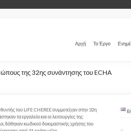
Αρχή
Το Έργο
Ενημ
σώπους της 32ης συνάντησης του ECHA
ιευθυντής του LIFE CHEREE συμμετείχαν στην 32η
En
ηκαν τα εργαλεία και οι λειτουργίες της
α, δόθηκαν κωδικού δοκιμαστικής χρήσης του
σύσκεψης από 31 κράτη μέλη.