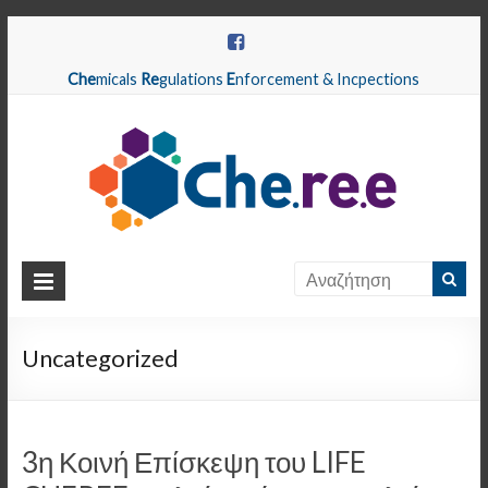
Che
micals
Re
gulations
E
nforcement & Incpections
CHEREE
Chemicals
Regulations
Uncategorized
Enforcement
&
Inspections
3η Κοινή Επίσκεψη του LIFE