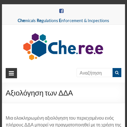
Che
micals
Re
gulations
E
nforcement & Incpections
CHEREE
Chemicals
Regulations
Αξιολόγηση των ΔΔΑ
Enforcement
&
Inspections
Μια ολοκληρωμένη αξιολόγηση του περιεχομένου ενός
πλήρους ΔΔΑ μπορεί να πραγματοποιηθεί με τη χρήση της