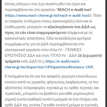
λίστας ελέγχων που έχει αναπτυχθεί στο έργο και
περιλαμβάνονται στο εργαλείο “
REACH e-Audit tool
”
(
https://www.reach-cheree.gr/el/reach-e-audit-tool/
). Τόσο
οι εταιρείες (υπόχρεοι στους κανονισμούς) όσο και οι
επιθεωρητές μπορούν να
αξιολογήσουν ένα ΔΔΑ ως
προς το εάν είναι συμμορφούμενο
σύμφωνα με τις
κανονιστικές απαιτήσεις. Όλα τα κατάλληλα κριτήρια
συμμόρφωσης για τα ΔΔΑ περιλαμβάνονται στο
ηλεκτρονικό εργαλείο στον τίτλο IV – ΓΕΝΙΚΕΣ
ΕΡΩΤΗΣΕΙΣ ΔΔΑ και στον ΤΙΤΛΟ IV – ΔΔΑ
16 ξεχωριστά
τμήματα
ενός ΔΔΑ (π.χ.
https://e-audit.reach-
cheree.gr/en/inspection/149/questions#instance-149
).
Επισημαίνεται ότι για τον ασφαλή χειρισμό επικίνδυνων
ουσιών κατά τις εργασίες φόρτωσης/εκφόρτωσης, οι πιο
αξιόπιστες πληροφορίες σχετικά με τις ορθές τεχνικές και
πρακτικές, μπορούν να βρεθούν για κάθε μεμονωμένη
χημική ουσία (καθαρή ουσία ή μείγμα) σε ένα πλήρες και
ορθό ΔΔΑ της ουσίας Για κάθε ουσία ή μείγμα οι σχετικές