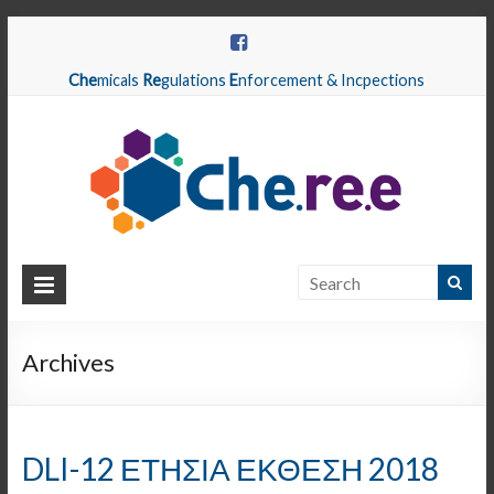
Che
micals
Re
gulations
E
nforcement & Incpections
CHEREE
Chemicals
Regulations
Archives
Enforcement
&
Inspections
DLI-12 ΕΤΗΣΙΑ ΕΚΘΕΣΗ 2018