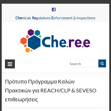
Che
micals
Re
gulations
E
nforcement & Incpections
CHEREE
Chemicals
Regulations
Πρότυπο Πρόγραμμα Καλών
Enforcement
Πρακτικών για REACH/CLP & SEVESO
&
Inspections
επιθεωρήσεις